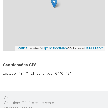
Leaflet
OpenStreetMap
OSM France
| données ©
/ODbL - rendu
Coordonnées GPS
Latitude : 48° 41' 21" Longitude : 6° 10' 42"
Contact
|
Conditions Générales de Vente
|
Mentions Légales
|