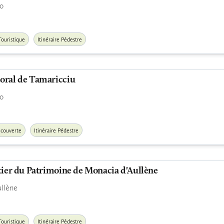
o
Touristique
Itinéraire Pédestre
toral de Tamaricciu
o
écouverte
Itinéraire Pédestre
entier du Patrimoine de Monacia d'Aullène
llène
Touristique
Itinéraire Pédestre