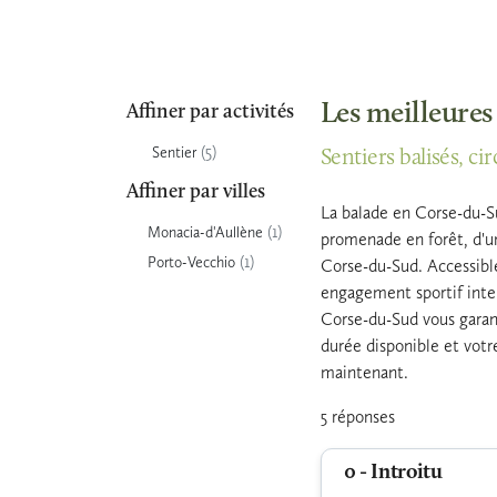
Les meilleures
Affiner par activités
(5)
Sentier
Sentiers balisés, c
Affiner par villes
La balade en Corse-du-Su
(1)
Monacia-d'Aullène
promenade en forêt, d'un
(1)
Porto-Vecchio
Corse-du-Sud. Accessible
engagement sportif inten
Corse-du-Sud vous garant
durée disponible et votr
maintenant.
5 réponses
0 - Introitu