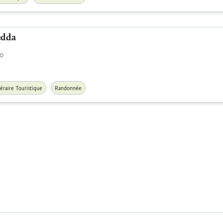
edda
o
néraire Touristique
Randonnée