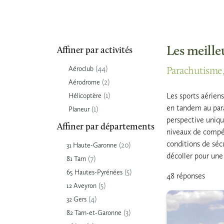
Les meille
Affiner par activités
(44)
Aéroclub
Parachutisme, 
(2)
Aérodrome
(1)
Les sports aérien
Hélicoptère
en tandem au para
(1)
Planeur
perspective uniqu
Affiner par départements
niveaux de compéte
conditions de séc
(20)
31 Haute-Garonne
décoller pour un
(7)
81 Tarn
(5)
65 Hautes-Pyrénées
48 réponses
(5)
12 Aveyron
(4)
32 Gers
(3)
82 Tarn-et-Garonne