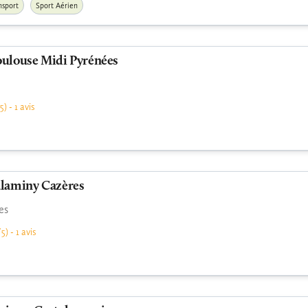
nsport
Sport Aérien
oulouse Midi Pyrénées
5) - 1 avis
alaminy Cazères
es
5) - 1 avis