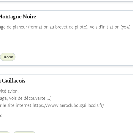
 Montagne Noire
age de planeur (formation au brevet de pilote). Vols d'initiation (70€)
Planeur
 Gaillacois
vité avion.
age, vols de découverte ...).
r le site internet https://www.aeroclubdugaillacois.fr/
ac