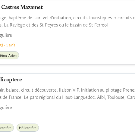
e Castres Mazamet
ge, baptême de l'air, vol d'initiation, circuits touristiques. 2 circuit
s, La Raviège et des St Peyres ou le bassin de St Ferreol
guière
5) - 1 avis
tême Avion
licoptere
r, balade, circuit découverte, liaison VIP, initiation au pilotage Prene
 de France. Le parc régional du Haut-Languedoc. Albi, Toulouse, Carc
guière
icoptère
Hélicoptère