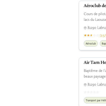
Aéroclub d
Cours de pilota
lacs du Laouza
81290 Labru
(2.5/
Aéroclub
Bap
Air Tarn He
Baptême de l'ai
beaux paysages
81290 Labru
Transport par Hél