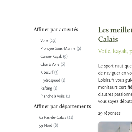
Les meille
Affiner par activités
Calais
(29)
Voile
(9)
Plongée Sous-Marine
Voile, kayak, 
(9)
Canoë-Kayak
(6)
Char à Voile
Le sport nautique 
(3)
Kitesurf
de naviguer en vo
(1)
Loisirs.fr vous gu
Hydrospeed
moniteurs certifi
(1)
Rafting
d'autres passionn
(1)
Planche à Voile
vous soyez débutan
Affiner par départements
29 réponses
(21)
62 Pas-de-Calais
(8)
59 Nord