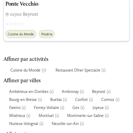
Ponte Vecchio
01700 Beynost
Cuisine du Monde
Pizzéria
Affiner par activités
(7)
(1)
Cuisine du Monde
Restaurant Dîner Spectacle
Affiner par villes
(1)
(1)
(1)
Ambérieux-en-Dombes
Ambronay
Beynost
(1)
(1)
(1)
(1)
Bourg-en-Bresse
Buellas
Confort
Cormoz
(1)
(1)
(1)
(1)
Fareins
Ferney-Voltaire
Gex
Joyeux
(1)
(1)
(1)
Misérieux
Montluel
Montmerle-sur-Saône
(1)
(1)
Nurieux-Volognat
Neuville-sur-Ain