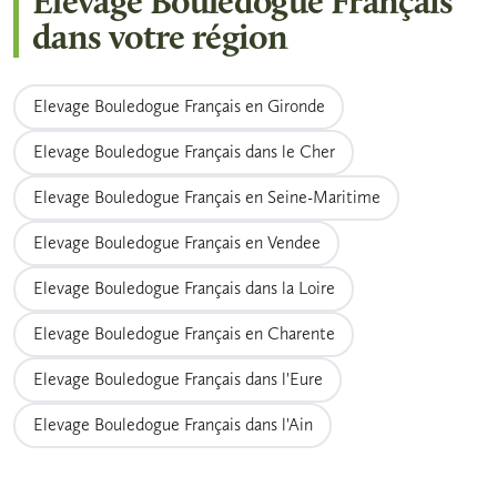
Elevage Bouledogue Français
comptez généralement entre 1 500 et 3 500
également obligatoire selon la réglementation
dans votre région
euros. Ce tarif reflète les coûts de
en vigueur en France.
reproduction, de suivi vétérinaire, de
nourriture et de sociabilisation des chiots
Elevage Bouledogue Français en Gironde
dans des conditions respectueuses du bien-
Elevage Bouledogue Français dans le Cher
être animal.
Elevage Bouledogue Français en Seine-Maritime
Elevage Bouledogue Français en Vendee
Elevage Bouledogue Français dans la Loire
Elevage Bouledogue Français en Charente
Elevage Bouledogue Français dans l'Eure
Elevage Bouledogue Français dans l'Ain