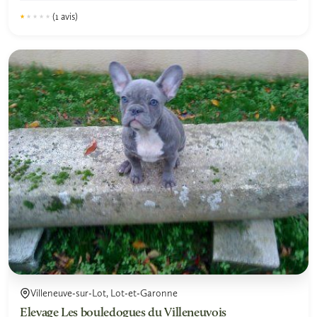
Chiots LOF uniquement, sélection beauté, santé, caractère.
(1 avis)
★★★★★
★★★★★
1.0
Villeneuve-sur-Lot, Lot-et-Garonne
Elevage Les bouledogues du Villeneuvois