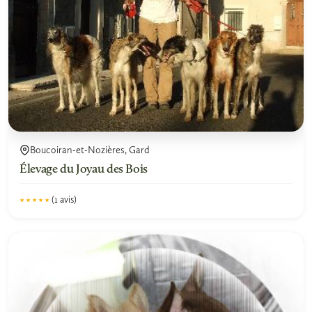
Boucoiran-et-Nozières, Gard
Élevage du Joyau des Bois
(1 avis)
★★★★★
★★★★★
5.0