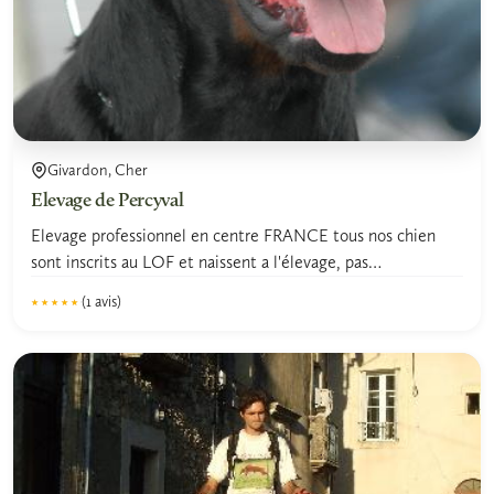
Givardon, Cher
Elevage de Percyval
Elevage professionnel en centre FRANCE tous nos chien
sont inscrits au LOF et naissent a l'élevage, pas
d'importation.
(1 avis)
★★★★★
★★★★★
5.0