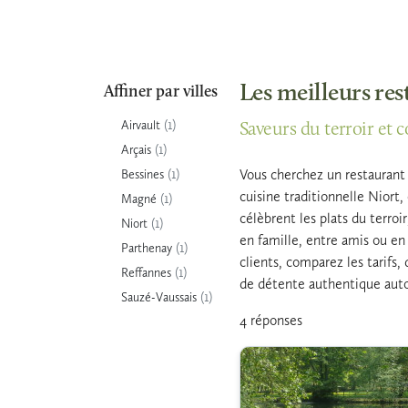
Les meilleurs re
Affiner par villes
(1)
Airvault
Saveurs du terroir et c
(1)
Arçais
(1)
Vous cherchez un restaurant t
Bessines
cuisine traditionnelle Niort,
(1)
Magné
célèbrent les plats du terroi
(1)
Niort
en famille, entre amis ou en
(1)
Parthenay
clients, comparez les tarifs
(1)
Reffannes
de détente authentique auto
(1)
Sauzé-Vaussais
4 réponses