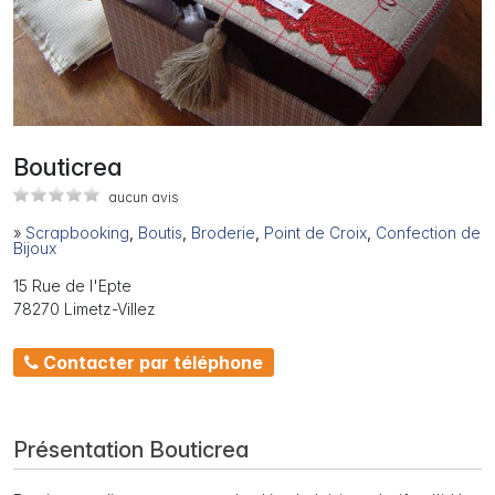
Bouticrea
aucun avis
»
Scrapbooking
,
Boutis
,
Broderie
,
Point de Croix
,
Confection de
Bijoux
15 Rue de l'Epte
78270 Limetz-Villez
Contacter par téléphone
Présentation Bouticrea