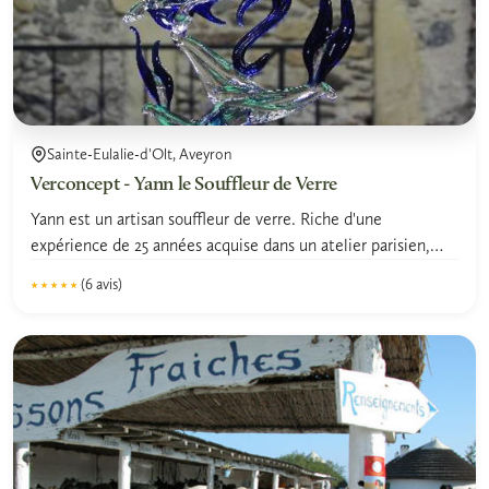
Sainte-Eulalie-d'Olt, Aveyron
Verconcept - Yann le Souffleur de Verre
Yann est un artisan souffleur de verre. Riche d'une
expérience de 25 années acquise dans un atelier parisien,
Yann a...
(6 avis)
★★★★★
★★★★★
5.0