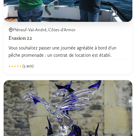
Pléneuf-Val-André, Côtes-d'Armor
Evasion 22
Vous souhaitez passer une journée agréable à bord d'un
pêche promenade : un contrat de location est établi.
(3 avis)
★★★★★
★★★★★
5.0