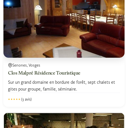
Senones, Vosges
Clos Malpré Résidence Touristique
Sur un grand domaine en bordure de forêt, sept chalets et
gites pour groupe, famille, séminaire.
(3 avis)
★★★★★
★★★★★
5.0