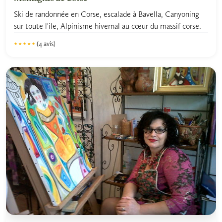
Ski de randonnée en Corse, escalade à Bavella, Canyoning
sur toute l'ile, Alpinisme hivernal au cœur du massif corse.
(4 avis)
★★★★★
★★★★★
5.0