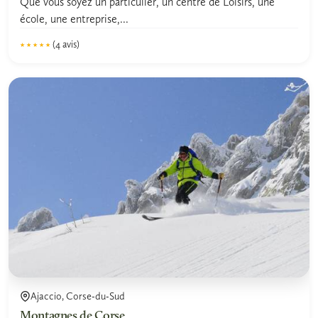
Que vous soyez un particulier, un centre de Loisirs, une
école, une entreprise,...
(4 avis)
★★★★★
★★★★★
5.0
Ajaccio, Corse-du-Sud
Montagnes de Corse