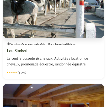
Saintes-Maries-de-la-Mer, Bouches-du-Rhône
Lou Simbeù
Le centre possède 16 chevaux. Activités : location de
chevaux, promenade équestre, randonnée équestre
(3 avis)
★★★★★
★★★★★
5.0