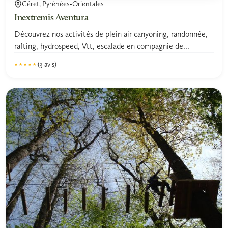
Céret, Pyrénées-Orientales
Inextremis Aventura
Découvrez nos activités de plein air canyoning, randonnée,
rafting, hydrospeed, Vtt, escalade en compagnie de...
(3 avis)
★★★★★
★★★★★
5.0