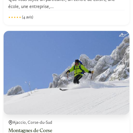
école, une entreprise,...
(4 avis)
★★★★★
★★★★★
5.0
Ajaccio, Corse-du-Sud
Montagnes de Corse