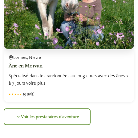
Lormes, Nièvre
Âne en Morvan
Spécialisé dans les randonnées au long cours avec des ânes 2
à 7 jours voire plus
(9 avis)
★★★★★
★★★★★
4.4
Voir les prestataires d'aventure