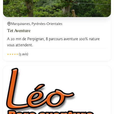
Marquixanes, Pyrénées-Orientales
Tet Aventure
A 20 mn de Perpignan, 8 parcours aventure 100% nature
vous attendent.
(3 avis)
★★★★★
★★★★★
5.0