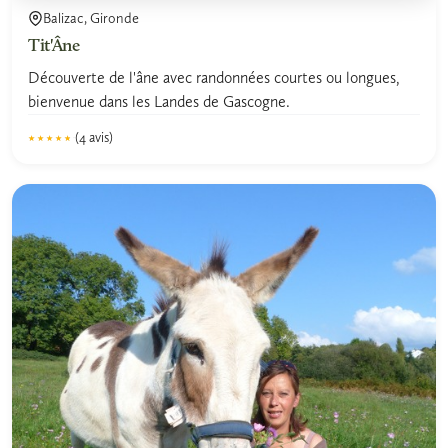
Balizac, Gironde
Tit'Âne
Découverte de l'âne avec randonnées courtes ou longues,
bienvenue dans les Landes de Gascogne.
(4 avis)
★★★★★
★★★★★
4.6