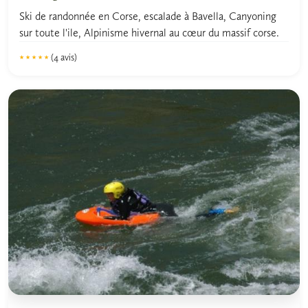
Ski de randonnée en Corse, escalade à Bavella, Canyoning
sur toute l'ile, Alpinisme hivernal au cœur du massif corse.
(4 avis)
★★★★★
★★★★★
5.0