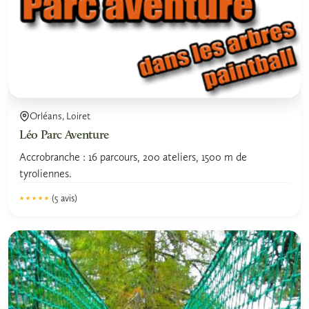
Orléans, Loiret
Léo Parc Aventure
Accrobranche : 16 parcours, 200 ateliers, 1500 m de
tyroliennes.
(5 avis)
★★★★★
★★★★★
4.9