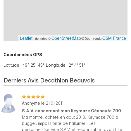
Leaflet
OpenStreetMap
OSM France
| données ©
/ODbL - rendu
Coordonnées GPS
Latitude : 49° 25' 45" Longitude : 2° 4' 51"
Derniers Avis Decathlon Beauvais
Anonyme
le 21.01.2011
S.A.V. concernant mon Keymaze Géonaute 700
Ma montre, acheté en aout 2010, Keymaze 700 a
buggé . impossibilité de l'allumer . Les
personnels(service S.A.V. et responsable rayon ) se