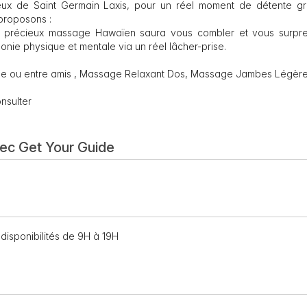
ux de Saint Germain Laxis, pour un réel moment de détente g
proposons :
ce précieux massage Hawaïen saura vous combler et vous surpren
monie physique et mentale via un réel lâcher-prise.
le ou entre amis , Massage Relaxant Dos, Massage Jambes Légère
nsulter
vec Get Your Guide
disponibilités de 9H à 19H