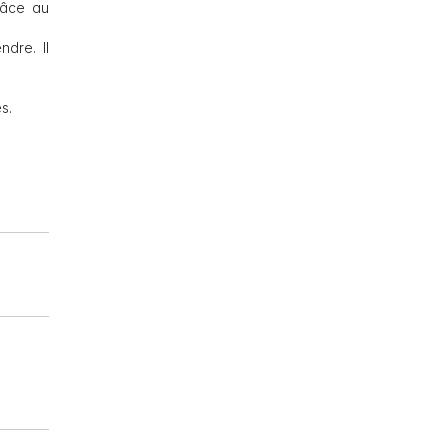
râce au
dre. Il
s.