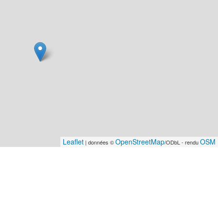
Leaflet
OpenStreetMap
OSM 
| données ©
/ODbL - rendu