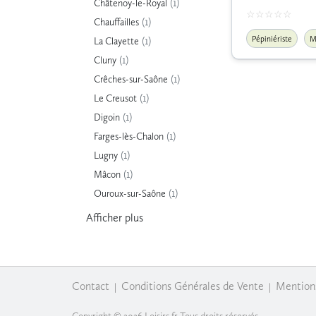
(1)
Châtenoy-le-Royal
(1)
Chauffailles
(1)
Pépiniériste
M
La Clayette
(1)
Cluny
(1)
Crêches-sur-Saône
(1)
Le Creusot
(1)
Digoin
(1)
Farges-lès-Chalon
(1)
Lugny
(1)
Mâcon
(1)
Ouroux-sur-Saône
Afficher
plus
Contact
Conditions Générales de Vente
Mention
|
|