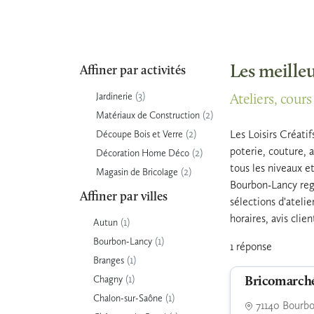
Les meille
Affiner par activités
(3)
Jardinerie
Ateliers, cours
(2)
Matériaux de Construction
(2)
Les Loisirs Créati
Découpe Bois et Verre
poterie, couture, a
(2)
Décoration Home Déco
tous les niveaux et
(2)
Magasin de Bricolage
Bourbon-Lancy rego
Affiner par villes
sélections d'atelie
horaires, avis clie
(1)
Autun
(1)
Bourbon-Lancy
1 réponse
(1)
Branges
(1)
Chagny
Bricomarch
(1)
Chalon-sur-Saône
71140 Bourb