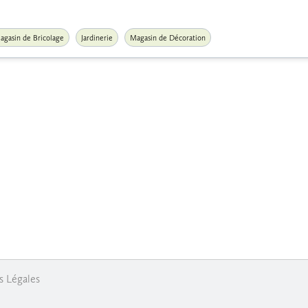
agasin de Bricolage
Jardinerie
Magasin de Décoration
s Légales