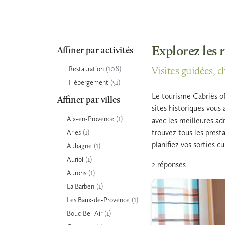
Explorez les 
Affiner par activités
(108)
Restauration
Visites guidées, c
(51)
Hébergement
Le tourisme Cabriès of
Affiner par villes
sites historiques vous
(1)
Aix-en-Provence
avec les meilleures adr
(1)
trouvez tous les prest
Arles
planifiez vos sorties c
(1)
Aubagne
(1)
Auriol
2 réponses
(1)
Aurons
(1)
La Barben
(1)
Les Baux-de-Provence
(1)
Bouc-Bel-Air