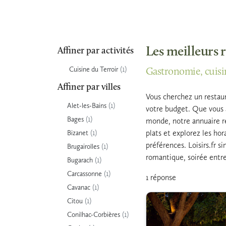
Les meilleurs 
Affiner par activités
(1)
Cuisine du Terroir
Gastronomie, cuisin
Affiner par villes
Vous cherchez un restaur
(1)
Alet-les-Bains
votre budget. Que vous a
(1)
Bages
monde, notre annuaire ré
(1)
plats et explorez les ho
Bizanet
préférences. Loisirs.fr s
(1)
Brugairolles
romantique, soirée entre
(1)
Bugarach
(1)
Carcassonne
1 réponse
(1)
Cavanac
(1)
Citou
(1)
Conilhac-Corbières