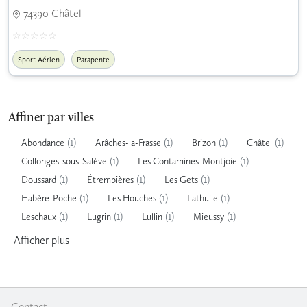
74390 Châtel
Sport Aérien
Parapente
Affiner par villes
(1)
(1)
(1)
(1)
Abondance
Arâches-la-Frasse
Brizon
Châtel
(1)
(1)
Collonges-sous-Salève
Les Contamines-Montjoie
(1)
(1)
(1)
Doussard
Étrembières
Les Gets
(1)
(1)
(1)
Habère-Poche
Les Houches
Lathuile
(1)
(1)
(1)
(1)
Leschaux
Lugrin
Lullin
Mieussy
Afficher
plus
Contact