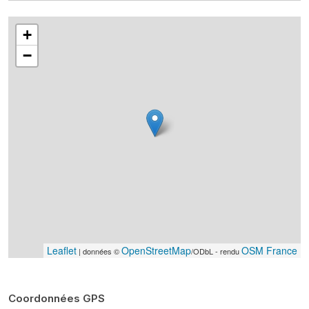
+
−
Leaflet
OpenStreetMap
OSM France
| données ©
/ODbL - rendu
Coordonnées GPS