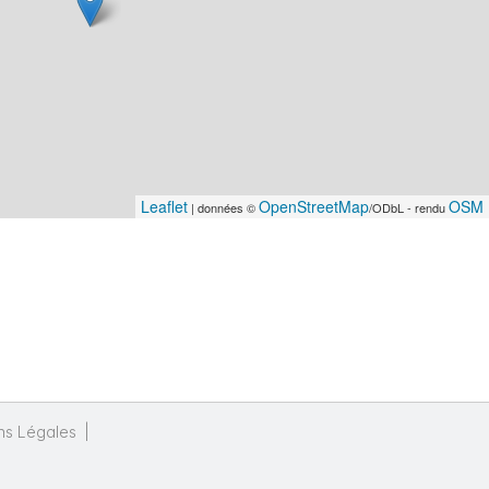
Leaflet
OpenStreetMap
OSM 
| données ©
/ODbL - rendu
ns Légales
|