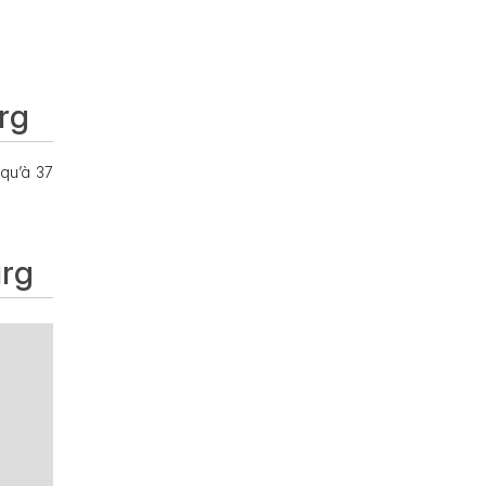
urg
squ’à 37
urg