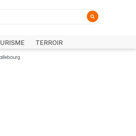
URISME
TERROIR
aillebourg