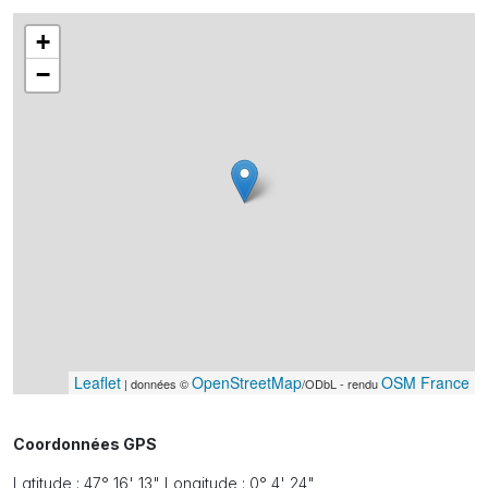
+
−
Leaflet
OpenStreetMap
OSM France
| données ©
/ODbL - rendu
Coordonnées GPS
Latitude : 47° 16' 13" Longitude : 0° 4' 24"