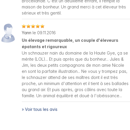
Brocéliande. C'est un deuxième enfant, il remplit la
maison de bonheur. Un grand merci à cet éleveur très
sérieux et très gentil.
Yann
le 09.11.2016
Un élevage remarquable, un couple d'éleveurs
épatants et rigoureux
Un schnauzer nain du domaine de la Haute Gye, ça se
mérite (LOL)... Et puis après que du bonheur... Jules &
Jim, les deux petits compagnons de mon amie Nicole
en sont la parfaite illustration... Ne vous y trompez pas,
le schnauzer attend de ses maîtres dont il est très
proche, un minimum d'attention et il tient à ses ballades
au grand air. Et puis après, gros câlins avec toute la
famille. Un animal équilibré et doué à l'obéissance...
»
Voir tous les avis