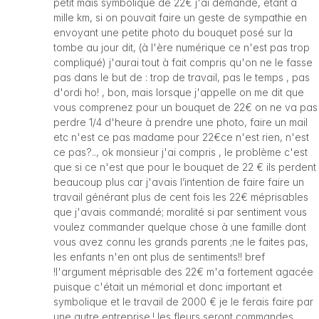
petit mais symbolique de 22€ j'ai demandé, étant à
mille km, si on pouvait faire un geste de sympathie en
envoyant une petite photo du bouquet posé sur la
tombe au jour dit, (à l'ère numérique ce n'est pas trop
compliqué) j'aurai tout à fait compris qu'on ne le fasse
pas dans le but de : trop de travail, pas le temps , pas
d'ordi ho! , bon, mais lorsque j'appelle on me dit que
vous comprenez pour un bouquet de 22€ on ne va pas
perdre 1/4 d'heure à prendre une photo, faire un mail
etc n'est ce pas madame pour 22€ce n'est rien, n'est
ce pas?.., ok monsieur j'ai compris , le problème c'est
que si ce n'est que pour le bouquet de 22 € ils perdent
beaucoup plus car j'avais l’intention de faire faire un
travail générant plus de cent fois les 22€ méprisables
que j'avais commandé; moralité si par sentiment vous
voulez commander quelque chose à une famille dont
vous avez connu les grands parents ;ne le faites pas,
les enfants n'en ont plus de sentiments!! bref
!l'argument méprisable des 22€ m'a fortement agacée
puisque c'était un mémorial et donc important et
symbolique et le travail de 2000 € je le ferais faire par
une autre entreprise.! les fleurs seront commandes