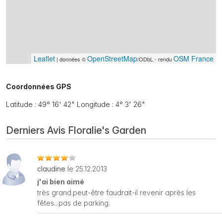
Leaflet
OpenStreetMap
OSM France
| données ©
/ODbL - rendu
Coordonnées GPS
Latitude : 49° 16' 42" Longitude : 4° 3' 26"
Derniers Avis Floralie's Garden
claudine
le 25.12.2013
j'ai bien aimé
très grand.peut-être faudrait-il revenir après les
fêtes...pas de parking.