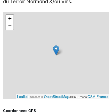
du Terroir Normand &/ou Vins.
+
−
Leaflet
OpenStreetMap
OSM France
| données ©
/ODbL - rendu
Coordonnées GPS