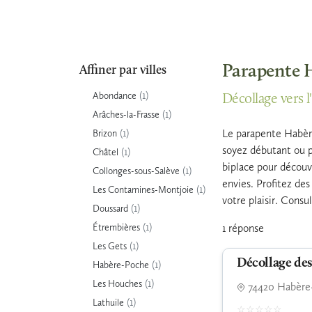
Parapente H
Affiner par villes
(1)
Abondance
Décollage vers l
(1)
Arâches-la-Frasse
(1)
Le parapente Habère
Brizon
soyez débutant ou p
(1)
Châtel
biplace pour découv
(1)
Collonges-sous-Salève
envies. Profitez de
(1)
Les Contamines-Montjoie
votre plaisir. Consu
(1)
Doussard
(1)
Étrembières
1 réponse
(1)
Les Gets
Décollage des
(1)
Habère-Poche
(1)
Les Houches
74420 Habère
(1)
Lathuile