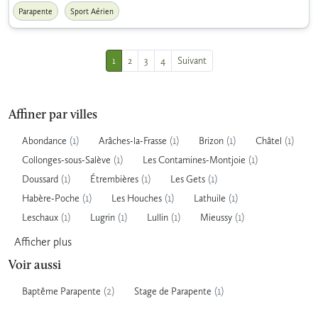
Parapente
Sport Aérien
1
2
3
4
Suivant
Affiner par villes
(1)
(1)
(1)
(1)
Abondance
Arâches-la-Frasse
Brizon
Châtel
(1)
(1)
Collonges-sous-Salève
Les Contamines-Montjoie
(1)
(1)
(1)
Doussard
Étrembières
Les Gets
(1)
(1)
(1)
Habère-Poche
Les Houches
Lathuile
(1)
(1)
(1)
(1)
Leschaux
Lugrin
Lullin
Mieussy
Afficher
plus
Voir aussi
(2)
(1)
Baptême Parapente
Stage de Parapente