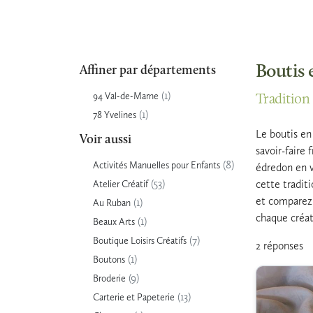
Boutis 
Affiner par départements
(1)
94 Val-de-Marne
Tradition 
(1)
78 Yvelines
Le boutis en
Voir aussi
savoir-faire 
(8)
Activités Manuelles pour Enfants
édredon en v
(53)
cette tradit
Atelier Créatif
et comparez 
(1)
Au Ruban
chaque créati
(1)
Beaux Arts
(7)
Boutique Loisirs Créatifs
2 réponses
(1)
Boutons
(9)
Broderie
(13)
Carterie et Papeterie