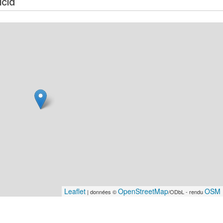
icia
Leaflet
OpenStreetMap
OSM 
| données ©
/ODbL - rendu