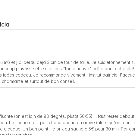
icia
 m6 et j'ai perdu déja 3 cm de tour de taille. Je suis étonnement s
ucoup plus lisse et je me sens "toute neuve" prête pour cette été! 
s idées cadeau. Je recommande vivement l'institut patricia, l'accuei
, charmante et surtout de bon conseil.
sante (on est loin de 80 degrés, plutôt 50/55). Il faut rester debout
 peu. Le sauna n'est pas chaud quand on arrive (alors qu'on a pris
e glauque. Un bon point : le prix du sauna à 5€ pour 30 min. Par co