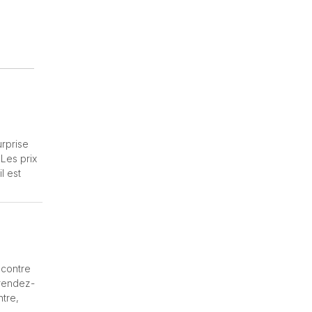
urprise
Les prix
l est
 contre
 rendez-
ntre,