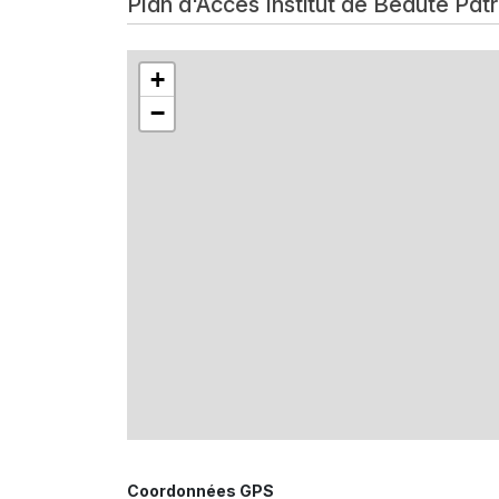
Plan d'Accès Institut de Beaute Patr
+
−
Coordonnées GPS