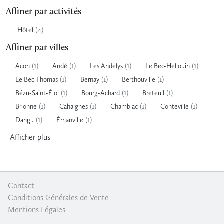
Affiner par activités
(4)
Hôtel
Affiner par villes
(1)
(1)
(1)
(1)
Acon
Andé
Les Andelys
Le Bec-Hellouin
(1)
(1)
(1)
Le Bec-Thomas
Bernay
Berthouville
(1)
(1)
(1)
Bézu-Saint-Éloi
Bourg-Achard
Breteuil
(1)
(1)
(1)
(1)
Brionne
Cahaignes
Chamblac
Conteville
(1)
(1)
Dangu
Émanville
Afficher
plus
Contact
|
Conditions Générales de Vente
|
Mentions Légales