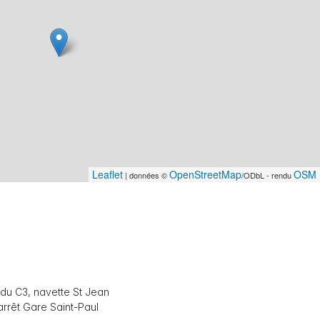
Leaflet
OpenStreetMap
OSM 
| données ©
/ODbL - rendu
s du C3, navette St Jean
 arrêt Gare Saint-Paul