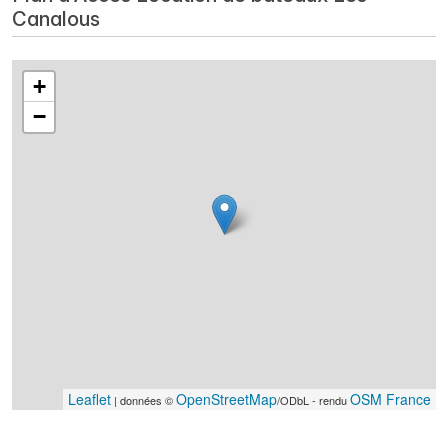
Canalous
+
−
Leaflet
OpenStreetMap
OSM France
| données ©
/ODbL - rendu