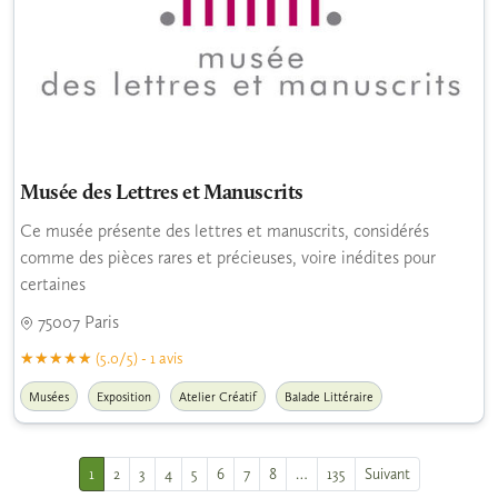
Musée des Lettres et Manuscrits
Ce musée présente des lettres et manuscrits, considérés
comme des pièces rares et précieuses, voire inédites pour
certaines
75007 Paris
(5.0/5) - 1 avis
Musées
Exposition
Atelier Créatif
Balade Littéraire
1
2
3
4
5
6
7
8
…
135
Suivant