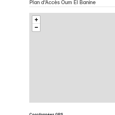
Plan d'Accès Oum El Banine
+
−
Coordonnées GPS