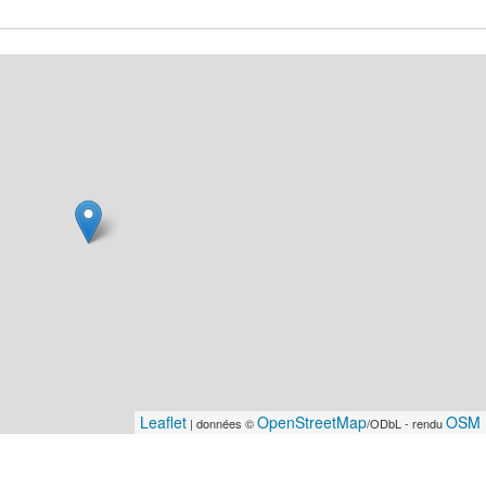
Leaflet
OpenStreetMap
OSM 
| données ©
/ODbL - rendu