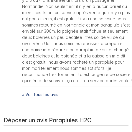
y a 3 ou 4 ans maintenant lors d'un passage en
Normandie. Non seulement il n'y en a aucun pareil au
mien mais ils ont un service après vente qu'il n'y a plus
nul part ailleurs, il est gratuit ! il y a une semaine nous
sommes retourné en Normandie et mon parapluie s'est
envolé sur 300m, la poignée était fichue et seulement
deux baleines un peu décalée ! très solide vu ce qu'il
avait vécu ! lol ! nous sommes repassés à crépon et
une dame m'a réparé mon parapluie de suite, changé
deux baleines et la poignée et a la caisse on m'a dit :
c'est gratuit ! nous avons racheté un parapluie pour
mon mari tellement nous sommes satisfaits ! je
recommande très fortement ! c est ce genre de société
qui mérite de survivre, ça c'est du service après vente !
»
Voir tous les avis
Déposer un avis Parapluies H2O