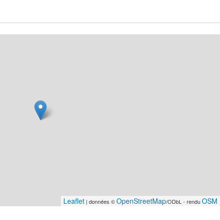
Leaflet
OpenStreetMap
OSM 
| données ©
/ODbL - rendu