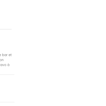
e bar et
son
ravo à