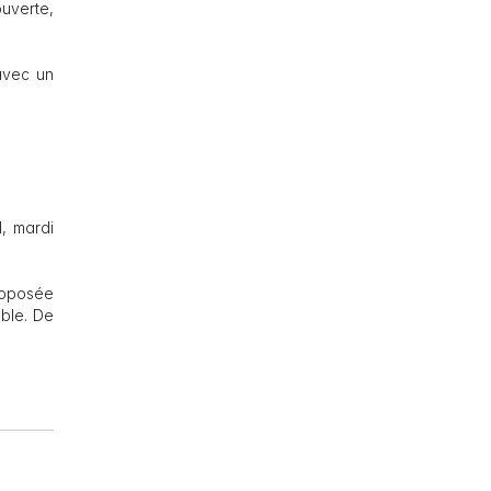
ouverte,
 avec un
, mardi
proposée
able. De