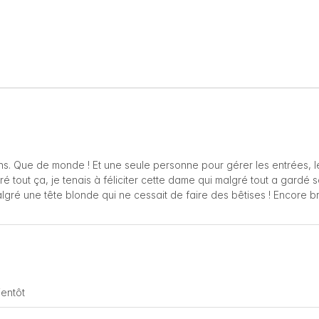
ns. Que de monde ! Et une seule personne pour gérer les entrées, l
ré tout ça, je tenais à féliciter cette dame qui malgré tout a gardé 
lgré une tête blonde qui ne cessait de faire des bêtises ! Encore b
ientôt