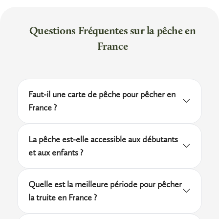
Questions Fréquentes sur la pêche en
France
Faut-il une carte de pêche pour pêcher en
France ?
Oui, une validation annuelle auprès d'une
La pêche est-elle accessible aux débutants
association agréée de pêche est obligatoire
et aux enfants ?
pour tout pêcheur de plus de 12 ans en
Tout à fait. De nombreux clubs proposent des
France. Elle s'obtient en ligne ou directement
Quelle est la meilleure période pour pêcher
initiations encadrées, y compris pour les
dans un club affilié à la fédération
la truite en France ?
enfants dès 6-7 ans sur des étangs aménagés.
départementale. Elle donne accès à