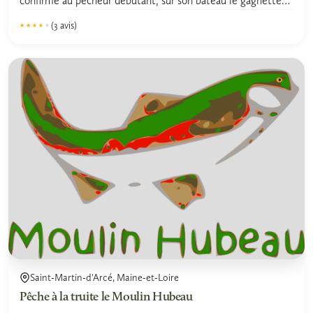
confirmé au pêcheur débutant, sur son bateau le gagnette
pour...
(3 avis)
★★★★★
★★★★★
Saint-Martin-d'Arcé, Maine-et-Loire
Pêche à la truite le Moulin Hubeau