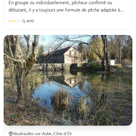
En groupe ou individuellement, pêcheur confirmé ou
débutant, il y a toujours une formule de pêche adaptée à
vos...
(5 avis)
★★★★★
★★★★★
3.4
Veuxhaulles-sur-Aube, Côte-d'Or