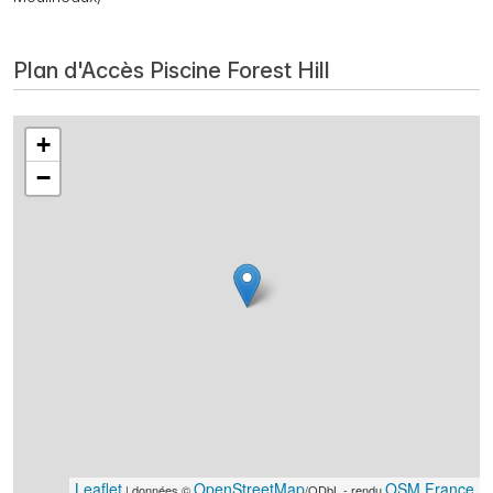
Plan d'Accès Piscine Forest Hill
+
−
Leaflet
OpenStreetMap
OSM France
| données ©
/ODbL - rendu