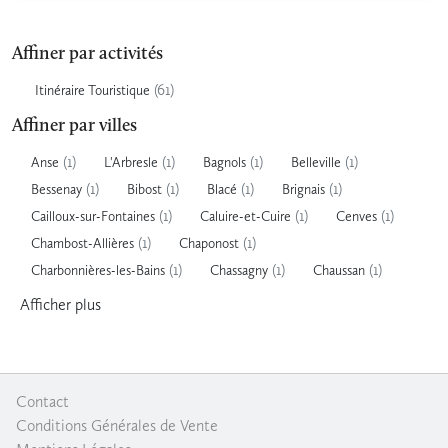
Affiner par activités
(61)
Itinéraire Touristique
Affiner par villes
(1)
(1)
(1)
(1)
Anse
L'Arbresle
Bagnols
Belleville
(1)
(1)
(1)
(1)
Bessenay
Bibost
Blacé
Brignais
(1)
(1)
(1)
Cailloux-sur-Fontaines
Caluire-et-Cuire
Cenves
(1)
(1)
Chambost-Allières
Chaponost
(1)
(1)
(1)
Charbonnières-les-Bains
Chassagny
Chaussan
Afficher
plus
Contact
|
Conditions Générales de Vente
|