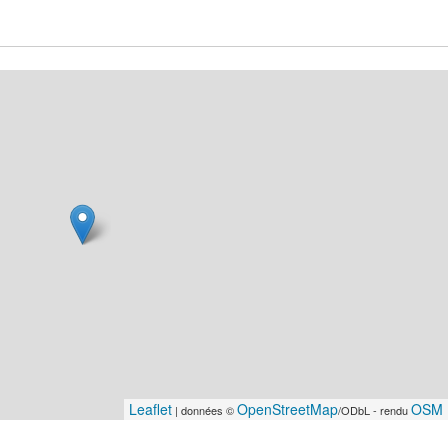
Leaflet
OpenStreetMap
OSM 
| données ©
/ODbL - rendu