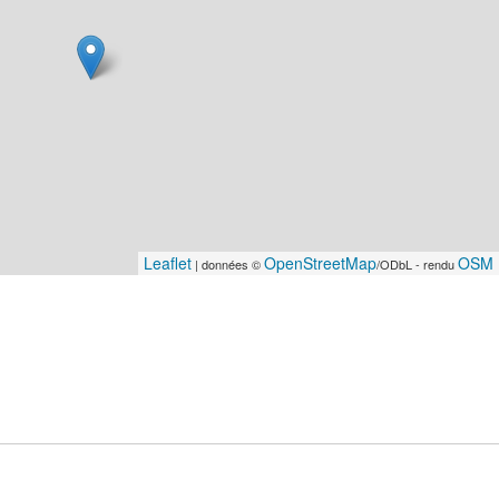
Leaflet
OpenStreetMap
OSM 
| données ©
/ODbL - rendu