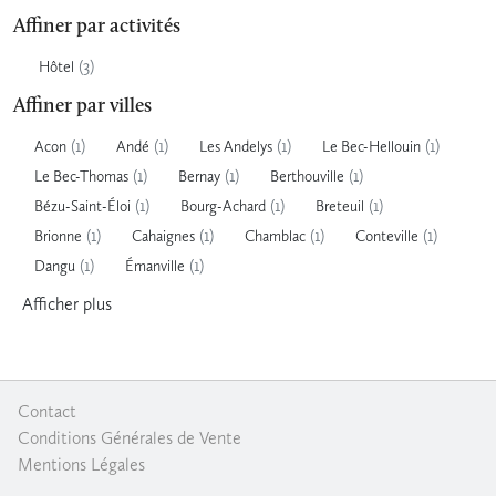
Affiner par activités
(3)
Hôtel
Affiner par villes
(1)
(1)
(1)
(1)
Acon
Andé
Les Andelys
Le Bec-Hellouin
(1)
(1)
(1)
Le Bec-Thomas
Bernay
Berthouville
(1)
(1)
(1)
Bézu-Saint-Éloi
Bourg-Achard
Breteuil
(1)
(1)
(1)
(1)
Brionne
Cahaignes
Chamblac
Conteville
(1)
(1)
Dangu
Émanville
Afficher
plus
Contact
|
Conditions Générales de Vente
|
Mentions Légales