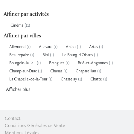
Affiner par activités
(11)
Cinéma
Affiner par villes
(1)
(1)
(1)
(1)
Allemond
Allevard
Anjou
Artas
(1)
(1)
(1)
Beaurepaire
Biol
Le Bourg-d'Oisans
(1)
(1)
(1)
Bourgoin-Jallieu
Brangues
Brié-et-Angonnes
(1)
(1)
(1)
Champ-sur-Drac
Chanas
Chapareillan
(1)
(1)
(1)
La Chapelle-de-la-Tour
Chasselay
Chatte
Afficher
plus
Contact
|
Conditions Générales de Vente
|
Mentions Légales