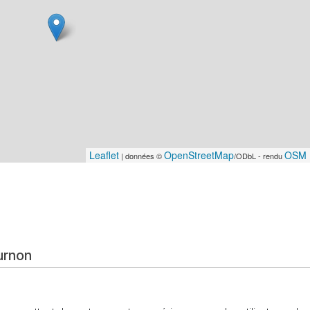
Leaflet
OpenStreetMap
OSM 
| données ©
/ODbL - rendu
urnon