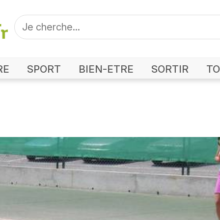
RE
SPORT
BIEN-ETRE
SORTIR
TO
to Tennis club Tain Tournon