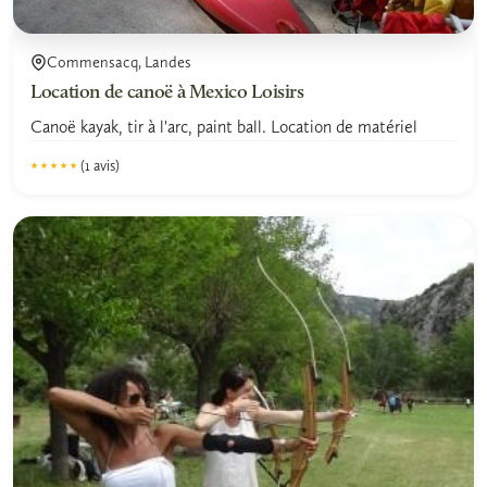
Commensacq, Landes
Location de canoë à Mexico Loisirs
Canoë kayak, tir à l'arc, paint ball. Location de matériel
(1 avis)
★★★★★
★★★★★
5.0