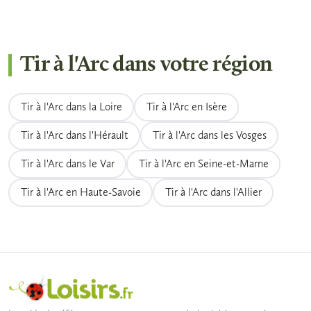
organisés par niveaux. Les archers débutants
horaires et tarifs. Pensez à contacter
possible dès mars, ce qui allonge la saison de
peuvent participer à des épreuves régionales
directement les clubs pour connaître les
tir en plein air.
dès leur première année de licence. Des
créneaux d'initiation et les conditions
Tir à l'Arc dans votre région
championnats départementaux accessibles
d'inscription, qui varient d'une structure à
aux jeunes archers existent dans la quasi-
l'autre.
Tir à l'Arc dans la Loire
Tir à l'Arc en Isère
totalité des régions, des Vosges à la Nouvelle-
Aquitaine, permettant de progresser dans un
Tir à l'Arc dans l'Hérault
Tir à l'Arc dans les Vosges
cadre motivant et structuré.
Tir à l'Arc dans le Var
Tir à l'Arc en Seine-et-Marne
Tir à l'Arc en Haute-Savoie
Tir à l'Arc dans l'Allier