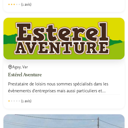
(1 avis)
★★★★★
★★★★★
3.0
Agay, Var
Estérel Aventure
Prestataire de loisirs nous sommes spécialisés dans les
évènements d'entreprises mais aussi particuliers et...
(1 avis)
★★★★★
★★★★★
1.0