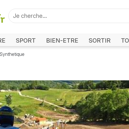
RE
SPORT
BIEN-ETRE
SORTIR
TO
 Synthetique
mplin de Ski sur Piste Synthetique