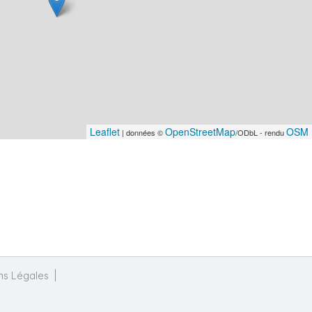
Leaflet
OpenStreetMap
OSM 
| données ©
/ODbL - rendu
ns Légales
|