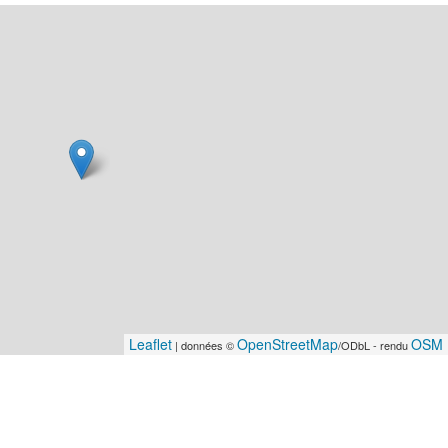
Leaflet
OpenStreetMap
OSM 
| données ©
/ODbL - rendu