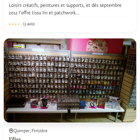
Loisirs créatifs, peintures et supports, et dès septembre
2012 l'offre tissu lin et patchwork...
(3 avis)
★★★★★
★★★★★
4.2
Quimper, Finistère
Filisa