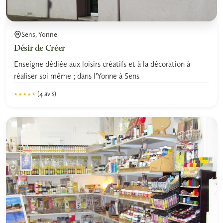
Sens, Yonne
Désir de Créer
Enseigne dédiée aux loisirs créatifs et à la décoration à
réaliser soi même ; dans l'Yonne à Sens
(4 avis)
★★★★★
★★★★★
4.8