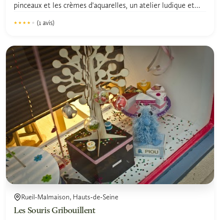
pinceaux et les crèmes d'aquarelles, un atelier ludique et...
(1 avis)
★★★★★
★★★★★
4.0
Rueil-Malmaison, Hauts-de-Seine
Les Souris Gribouillent