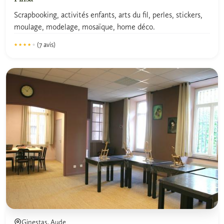
Scrapbooking, activités enfants, arts du fil, perles, stickers,
moulage, modelage, mosaïque, home déco.
(7 avis)
★★★★★
★★★★★
4.1
Ginestas, Aude