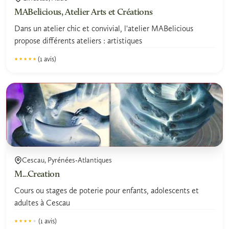
MABelicious, Atelier Arts et Créations
Dans un atelier chic et convivial, l'atelier MABelicious
propose différents ateliers : artistiques
(1 avis)
★★★★★
★★★★★
5.0
Cescau, Pyrénées-Atlantiques
M...Creation
Cours ou stages de poterie pour enfants, adolescents et
adultes à Cescau
(1 avis)
★★★★★
★★★★★
4.0