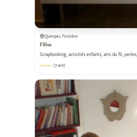
Quimper, Finistère
Filisa
Scrapbooking, activités enfants, arts du fil, per
(7 avis)
★★★★★
★★★★★
4.1