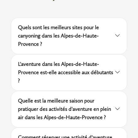
Quels sont les meilleurs sites pour le
canyoning dans les Alpes-de-Haute-
Provence ?
Les Gorges du Verdon restent la référence
L'aventure dans les Alpes-de-Haute-
absolue pour le canyoning dans le
Provence est-elle accessible aux débutants
département, avec des canyons adaptés à
?
tous les niveaux. La Vallée de l'Ubaye propose
Oui, la majorité des prestataires proposent
également des parcours techniques très
Quelle est la meilleure saison pour
des formules adaptées aux débutants, sans
appréciés des pratiquants expérimentés. Des
pratiquer des activités d'aventure en plein
expérience requise. Le parapente biplace au-
prestataires locaux proposent des sorties
air dans les Alpes-de-Haute-Provence ?
dessus du Lac de Serre-Ponçon, les via ferrata
encadrées sur ces deux zones, avec matériel
La période idéale s'étend de mai à
de niveau facile et les initiations au canyoning
fourni et briefing sécurité.
Comment réserver une activité d'aventure