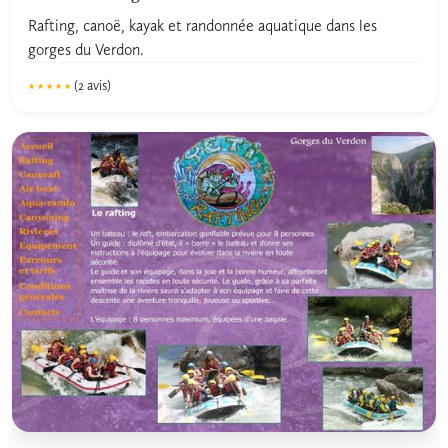
Rafting, canoë, kayak et randonnée aquatique dans les
gorges du Verdon.
(2 avis)
★★★★★
★★★★★
5.0